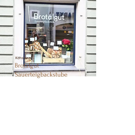
Konstanz
Brotalgut
Sauerteigbackstube
Die Bäckerei wird von Nora und
Jörn Ridder, Vater und Tochter
geleitet und bäckt an zwei Tagen
pro Woche.
Mehr lesen