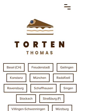
Basel (CH)
Freudenstadt
Gailingen
Konstanz
München
Radolfzell
Ravensburg
Schaffhausen
Singen
Stockach
Straßburg (F)
Villingen-Schwenningen
Würzburg