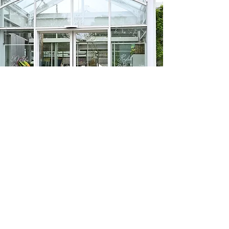
Sulzburg Laufen
Lilien Café
Das Lilien Café gehört zur Gräfin
von Zeppelin Staudengärtnerei.
Das Café ist in einem großen
Gewächshaus untergebracht.
Mehr lesen