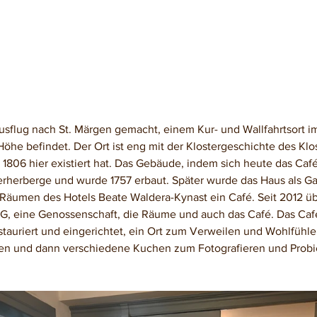
usflug nach St. Märgen gemacht, einem Kur- und Wallfahrtsort i
Höhe befindet. Der Ort ist eng mit der Klostergeschichte des Klo
1806 hier existiert hat. Das Gebäude, indem sich heute das Café
erherberge und wurde 1757 erbaut. Später wurde das Haus als Gas
 Räumen des Hotels Beate Waldera-Kynast ein Café. Seit 2012 ü
eG, eine Genossenschaft, die Räume und auch das Café. Das Café
tauriert und eingerichtet, ein Ort zum Verweilen und Wohlfühlen
en und dann verschiedene Kuchen zum Fotografieren und Probi