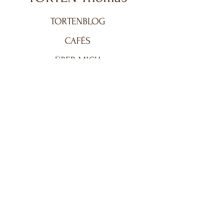
TORTENBLOG
CAFÉS
ÜBER MICH
TORTENFREUNDE
Lass uns über Torten sprechen
Vorname
Nachname
E-Mail-Adresse