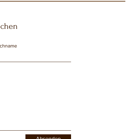
echen
chname
Absenden