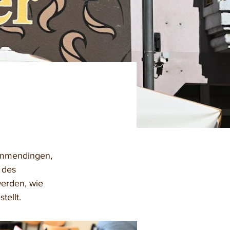
 Emmendingen, 
 des 
erden, wie 
tellt.