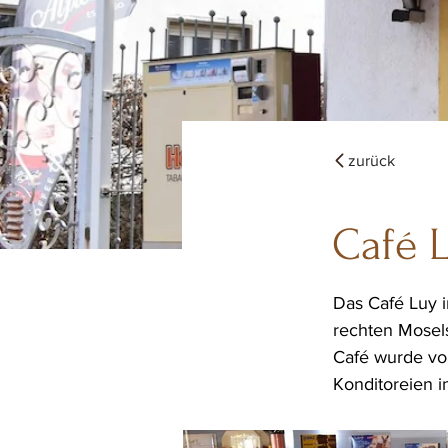
zurück
Café 
Das Café Luy i
rechten Mosel
Café wurde vo
Konditoreien i