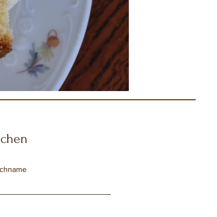
echen
chname