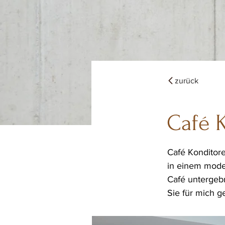
zurück
Café 
Café Konditore
in einem mode
Café untergebr
Sie
 für mich 